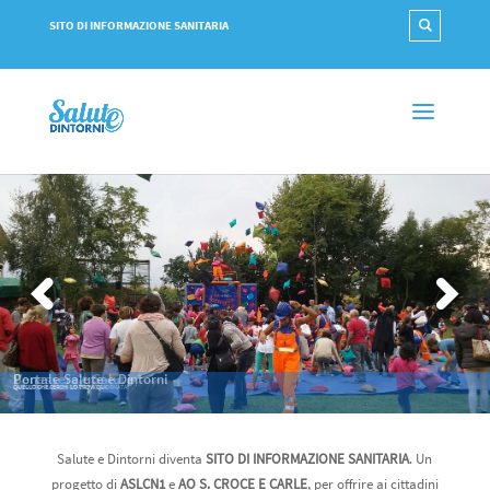
SITO DI INFORMAZIONE SANITARIA
Benessere e Salute
LA NOSTRA RUBRICA SEMPRE AGGIORNATA!
Salute e Dintorni diventa
SITO DI INFORMAZIONE SANITARIA
. Un
progetto di
ASLCN1
e
AO S. CROCE E CARLE
, per offrire ai cittadini