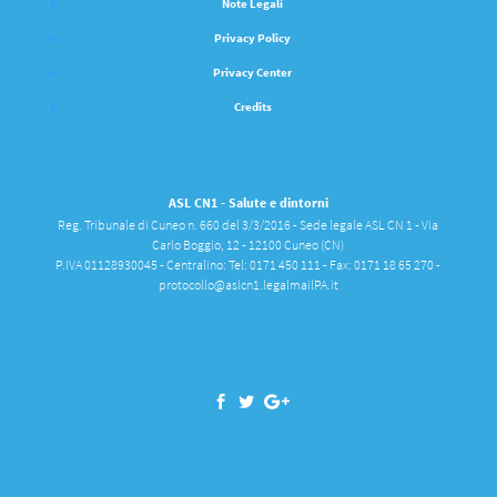
Note Legali
Privacy Policy
Privacy Center
Credits
ASL CN1 - Salute e dintorni
Reg. Tribunale di Cuneo n. 660 del 3/3/2016 - Sede legale ASL CN 1 - Via
Carlo Boggio, 12 - 12100 Cuneo (CN)
P.IVA 01128930045 - Centralino: Tel: 0171 450 111 - Fax: 0171 18 65 270 -
protocollo@aslcn1.legalmailPA.it