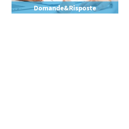
Domande&Risposte
C.A.S.
"Insieme, una squadra contro il cancro"
Centro Accoglienza e Servizi
Scopri