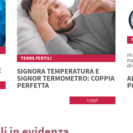
In
TERRE FERTILI
tr
di 
E
SIGNORA TEMPERATURA E
A
SIGNOR TERMOMETRO: COPPIA
P
PERFETTA
Leggi
li in evidenza