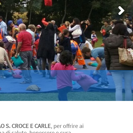
O S. CROCE E CARLE
, per offrire ai
a di salute, benessere e cura.