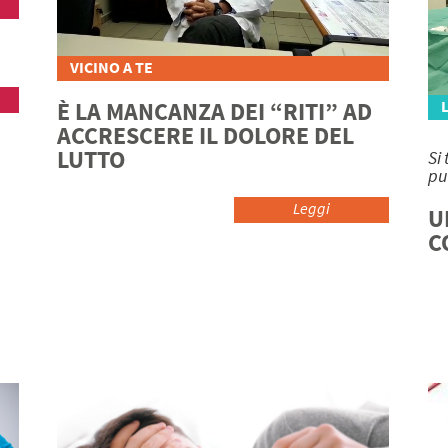
VICINO A TE
È LA MANCANZA DEI “RITI” AD
ACCRESCERE IL DOLORE DEL
LUTTO
Si
pu
Leggi
U
C