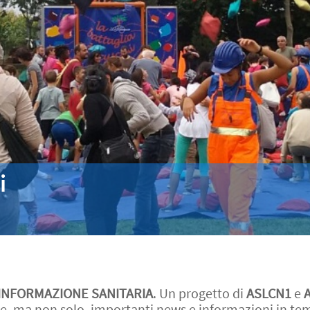
i
 INFORMAZIONE SANITARIA
. Un progetto di
ASLCN1
e
A
ese, ma non solo, importanti news e informazioni in tem