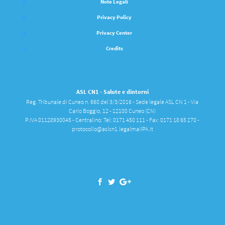
Note Legali
Privacy Policy
Privacy Center
Credits
ASL CN1 - Salute e dintorni
Reg. Tribunale di Cuneo n. 660 del 3/3/2016 - Sede legale ASL CN 1 - Via
Carlo Boggio, 12 - 12100 Cuneo (CN)
P.IVA 01128930045 - Centralino: Tel: 0171 450 111 - Fax: 0171 18 65 270 -
protocollo@aslcn1.legalmailPA.it