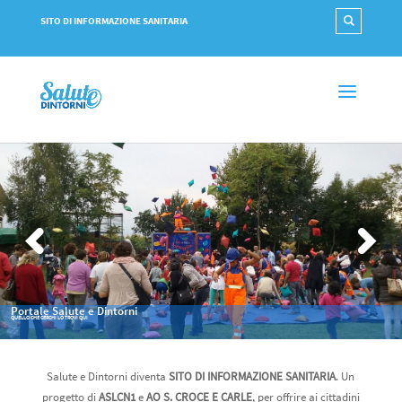
SITO DI INFORMAZIONE SANITARIA
Benessere e Salute
LA NOSTRA RUBRICA SEMPRE AGGIORNATA!
Salute e Dintorni diventa
SITO DI INFORMAZIONE SANITARIA
. Un
progetto di
ASLCN1
e
AO S. CROCE E CARLE
, per offrire ai cittadini