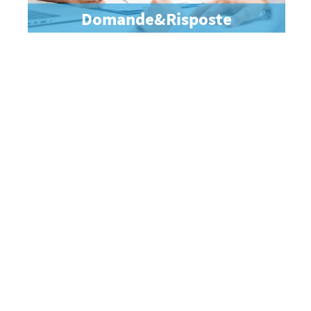
Domande&Risposte
C.A.S.
"Insieme, una squadra contro il cancro"
Centro Accoglienza e Servizi
Scopri