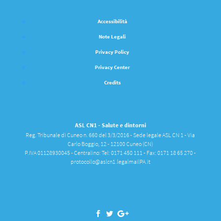
Accessibilità
Note Legali
Privacy Policy
Privacy Center
Credits
ASL CN1 - Salute e dintorni
Reg. Tribunale di Cuneo n. 660 del 3/3/2016 - Sede legale ASL CN 1 - Via
Carlo Boggio, 12 - 12100 Cuneo (CN)
P.IVA 01128930045 - Centralino: Tel: 0171 450 111 - Fax: 0171 18 65 270 -
protocollo@aslcn1.legalmailPA.it