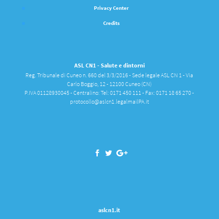
Privacy Center
Credits
ASL CN1 - Salute e dintorni
Reg. Tribunale di Cuneo n. 660 del 3/3/2016 - Sede legale ASL CN 1 - Via
Carlo Boggio, 12 - 12100 Cuneo (CN)
P.IVA 01128930045 - Centralino: Tel: 0171 450 111 - Fax: 0171 18 65 270 -
protocollo@aslcn1.legalmailPA.it
aslcn1.it